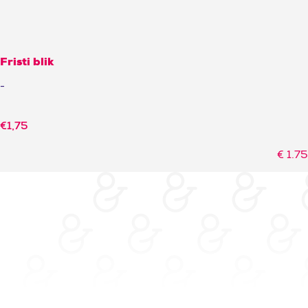
Fristi blik
-
€
1,75
€
1.75