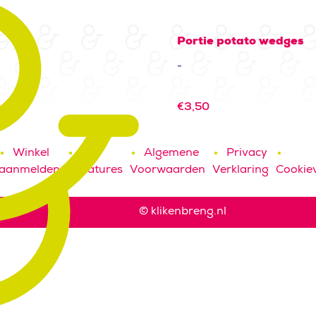
Portie potato wedges
-
€
3,50
Winkel
Algemene
Privacy
aanmelden
Vacatures
Voorwaarden
Verklaring
Cookiev
© klikenbreng.nl