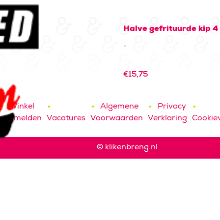
Halve gefrituurde kip 4
-
€
15,75
Winkel
Algemene
Privacy
aanmelden
Vacatures
Voorwaarden
Verklaring
Cookiev
© klikenbreng.nl