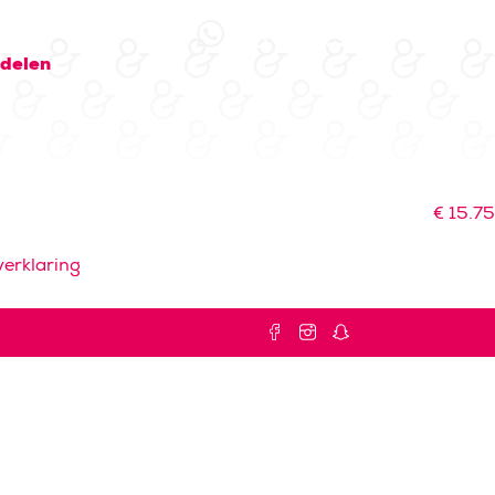
 delen
€
15.75
erklaring