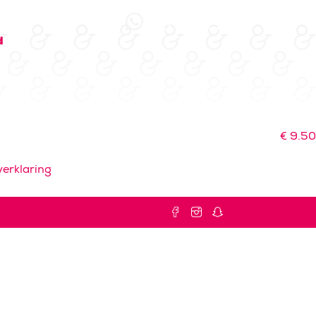
d
€
9.50
erklaring