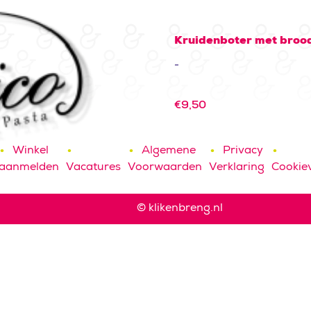
Kruidenboter met broo
-
€
9,50
Winkel
Algemene
Privacy
aanmelden
Vacatures
Voorwaarden
Verklaring
Cookiev
© klikenbreng.nl