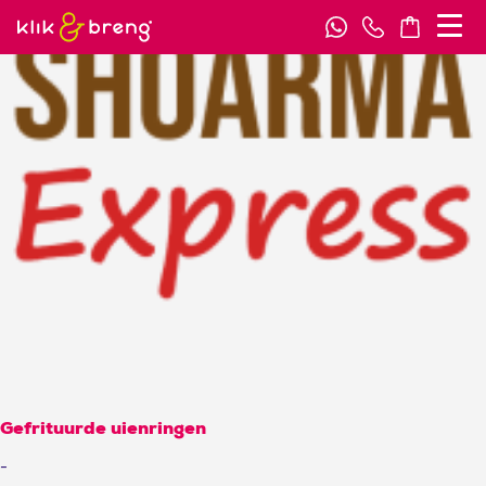
Gefrituurde uienringen
-