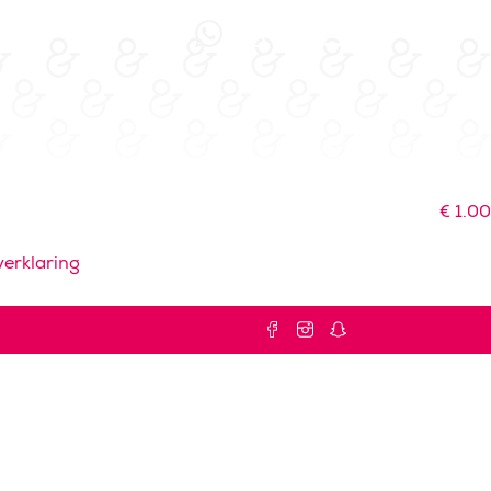
€
1.00
erklaring