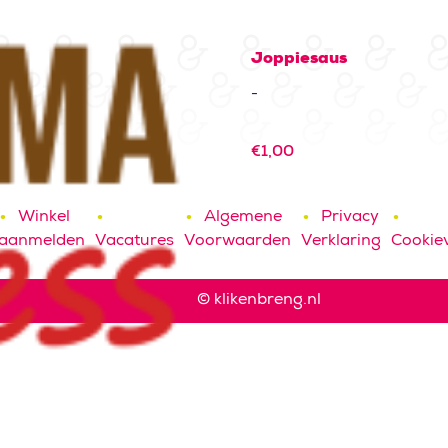
Joppiesaus
-
€
1,00
Winkel
Algemene
Privacy
aanmelden
Vacatures
Voorwaarden
Verklaring
Cookiev
© klikenbreng.nl