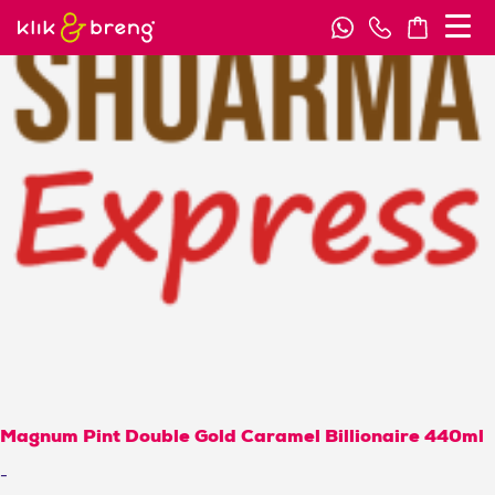
Magnum Pint Double Gold Caramel Billionaire 440ml
-