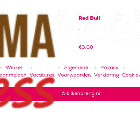
Red Bull
-
€
3,00
Winkel
Algemene
Privacy
aanmelden
Vacatures
Voorwaarden
Verklaring
Cookiev
© klikenbreng.nl