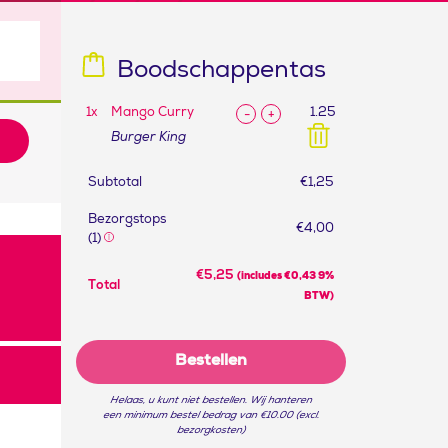
Boodschappentas
1
x
Mango Curry
1.25
-
+
Burger King
Subtotal
€
1,25
Bezorgstops
€
4,00
(1)
€
5,25
(includes
€
0,43
9%
Total
BTW)
Bestellen
Helaas, u kunt niet bestellen. Wij hanteren
een minimum bestel bedrag van €10.00 (excl.
bezorgkosten)