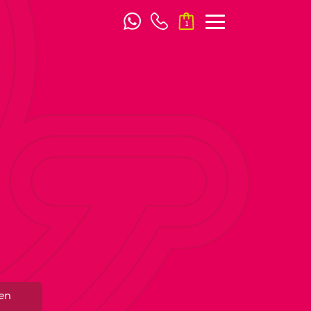
1
d
en