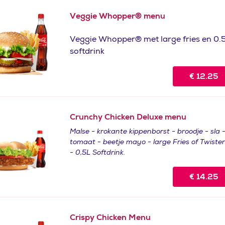
Veggie Whopper® menu
Veggie Whopper® met large fries en 0.
softdrink
€
12.25
Crunchy Chicken Deluxe menu
Malse - krokante kippenborst - broodje - sla 
tomaat - beetje mayo - large Fries of Twister
- 0,5L Softdrink.
€
14.25
Crispy Chicken Menu