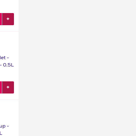
et -
 - 0,5L
up -
L