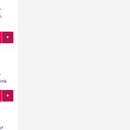
-
L
-
ink.
of