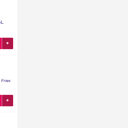
5L
-
 Fries