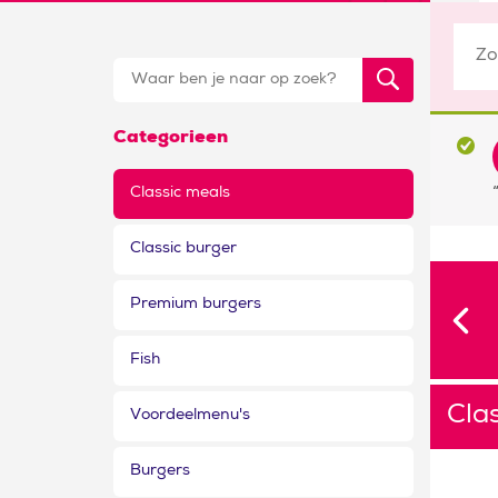
Categorieen
Classic meals
Classic burger
Premium burgers
Fish
Cla
Voordeelmenu's
Burgers