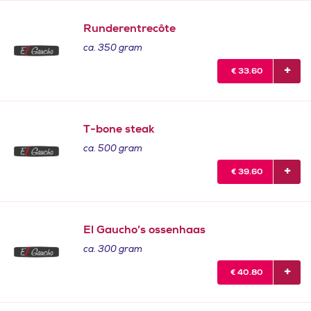
Runderentrecôte
ca. 350 gram
€
33.60
T-bone steak
ca. 500 gram
€
39.60
El Gaucho’s ossenhaas
ca. 300 gram
€
40.80