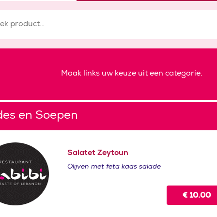
Maak links uw keuze uit een categorie.
des en Soepen
Salatet Zeytoun
Olijven met feta kaas salade
€
10.00