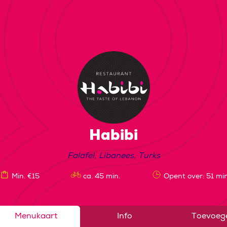
Habibi
Falafel
,
Libanees
,
Turks
Min. €15
ca. 45 min.
Opent over: 51 min
Menukaart
Info
Toevoeg