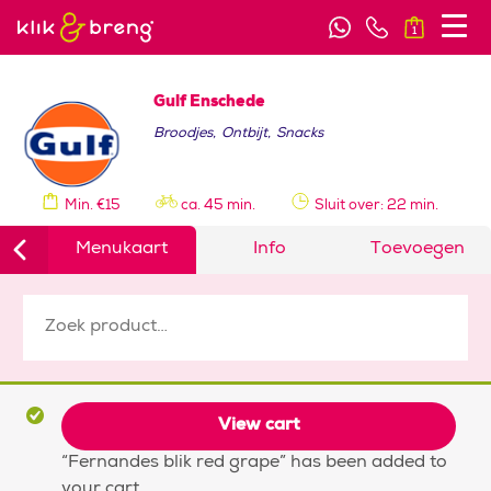
1
Gulf Enschede
Broodjes
,
Ontbijt
,
Snacks
Min. €15
ca. 45 min.
Sluit over: 22 min.
Menukaart
Info
Toevoegen
View cart
“Fernandes blik red grape” has been added to
your cart.