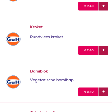
€
2.40
Kroket
Rundvlees kroket
€
2.40
Bamiblok
Vegetarische bamihap
€
2.40