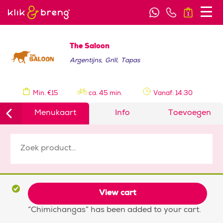
1
The Saloon
Argentijns
,
Grill
,
Tapas
Min. €15
ca. 45 min.
Vanaf: 14:30
Menukaart
Info
Toevoegen
View cart
“Chimichangas” has been added to your cart.