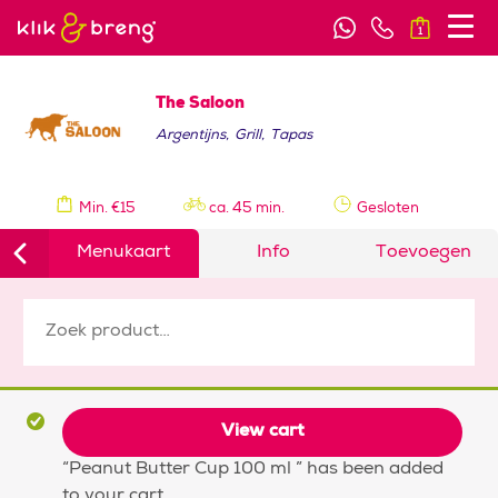
1
The Saloon
Argentijns
,
Grill
,
Tapas
Min. €15
ca. 45 min.
Gesloten
Menukaart
Info
Toevoegen
View cart
“Peanut Butter Cup 100 ml ” has been added
to your cart.