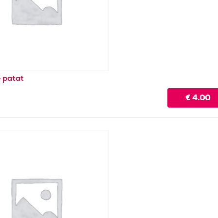
e patat
€
4.00