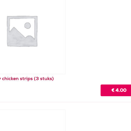
 chicken strips (3 stuks)
€
4.00