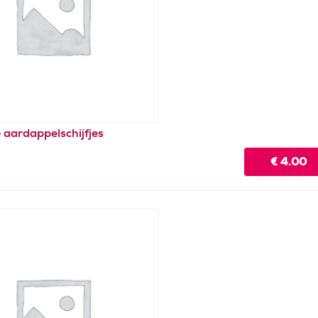
e aardappelschijfjes
€
4.00