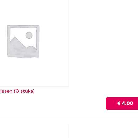
iesen (3 stuks)
€
4.00