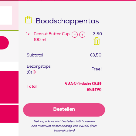
Boodschappentas
1
x
Peanut Butter Cup
3.50
-
+
100 ml
Subtotal
€
3,50
Bezorgstops
Free!
(0)
€
3,50
(includes
€
0,29
Total
9% BTW)
Bestellen
Helaas, u kunt niet bestellen. Wij hanteren
een minimum bestel bedrag van €10.00 (excl.
bezorgkosten)