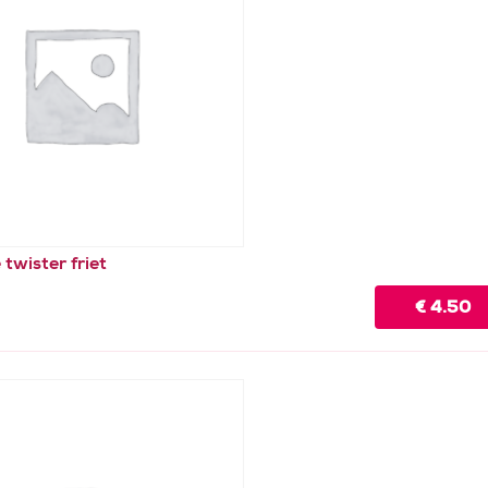
 twister friet
€
4.50