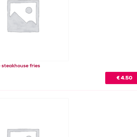
e steakhouse fries
€
4.50