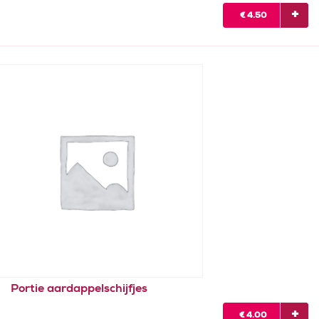
€
4.50
Portie aardappelschijfjes
€
4.00