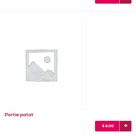
Portie patat
€
4.00