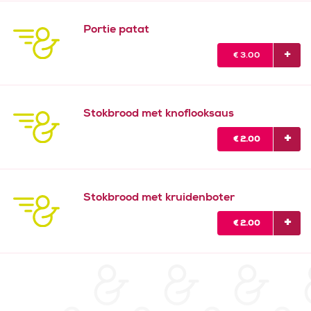
Portie patat
€
3.00
Stokbrood met knoflooksaus
€
2.00
Stokbrood met kruidenboter
€
2.00