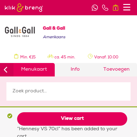
1
Gall & Gall
Amerikaans
Min. €15
ca. 45 min.
Vanaf: 10:00
Menukaart
Info
Toevoegen
View cart
“Hennesy VS 70cl” has been added to your
cart.