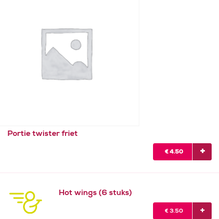
Portie twister friet
€
4.50
Hot wings (6 stuks)
€
3.50