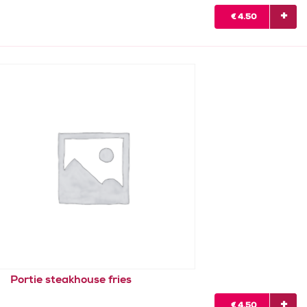
€
4.50
Portie steakhouse fries
€
4.50