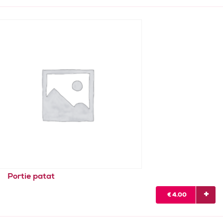
Portie patat
€
4.00