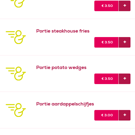
€
3.50
Portie steakhouse fries
€
3.50
Portie potato wedges
€
3.50
Portie aardappelschijfjes
€
3.00