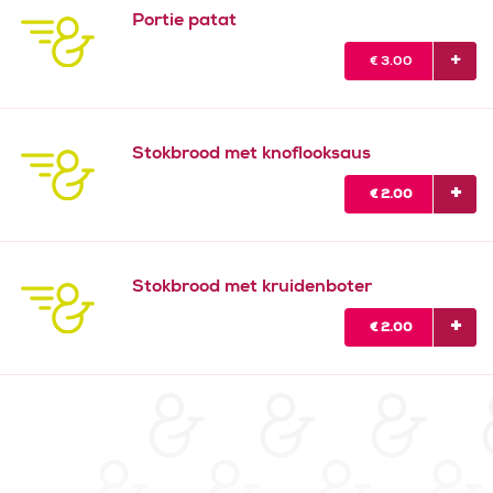
Portie patat
€
3.00
Stokbrood met knoflooksaus
€
2.00
Stokbrood met kruidenboter
€
2.00