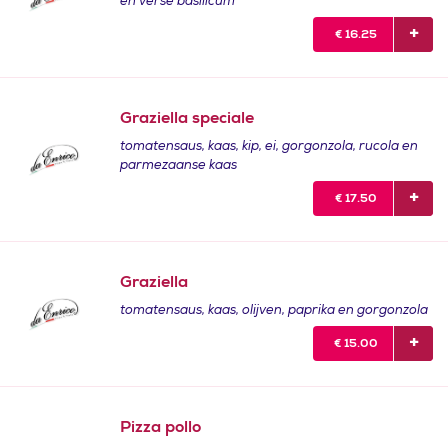
en verse basilicum
€
16.25
Graziella speciale
tomatensaus, kaas, kip, ei, gorgonzola, rucola en
parmezaanse kaas
€
17.50
Graziella
tomatensaus, kaas, olijven, paprika en gorgonzola
€
15.00
Pizza pollo