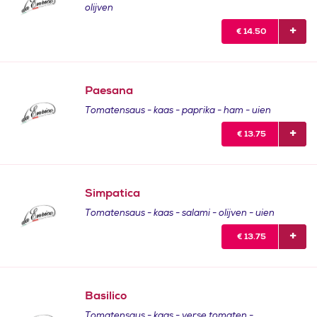
olijven
€
14.50
Paesana
Tomatensaus - kaas - paprika - ham - uien
€
13.75
Simpatica
Tomatensaus - kaas - salami - olijven - uien
€
13.75
Basilico
Tomatensaus - kaas - verse tomaten -