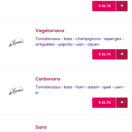
€
15.75
Vegetariana
Tomatensaus - kaas - champignons - asperges -
artisjokken - paprika - uien - olijven
€
15.75
Carbonara
Tomatensaus - kaas - ham - salami - spek - uien -
ei
€
15.75
Sara