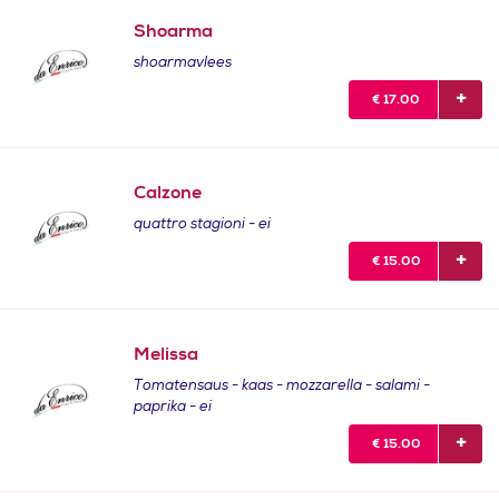
Shoarma
shoarmavlees
€
17.00
Calzone
quattro stagioni - ei
€
15.00
Melissa
Tomatensaus - kaas - mozzarella - salami -
paprika - ei
€
15.00