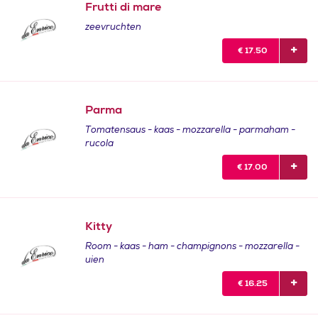
Frutti di mare
zeevruchten
€
17.50
Parma
Tomatensaus - kaas - mozzarella - parmaham -
rucola
€
17.00
Kitty
Room - kaas - ham - champignons - mozzarella -
uien
€
16.25