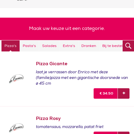
Maak uw keuze uit een categorie.
Pizza's
Pasta's
Salades
Extra's
Dranken
Bij te bestellen
Pizza Gicante
laat je verrassen door Enrico met deze
(familie)pizza met een gigantische doorsnede van
ø 45 cm
€
34.50
Pizza Rosy
tomatensaus, mozzarella, patat friet