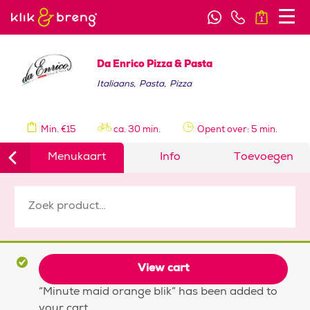
1
Da Enrico Pizza & Pasta
Italiaans
,
Pasta
,
Pizza
Min. €15
ca. 30 min.
Opent over: 5 min.
Menukaart
Info
Toevoegen
View cart
“Minute maid orange blik” has been added to
your cart.