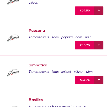
olijven
€
14.50
Paesana
Tomatensaus - kaas - paprika - ham - uien
€
13.75
Simpatica
Tomatensaus - kaas - salami - olijven - uien
€
13.75
Basilico
Tomatensaus - kaas - verse tomaten -