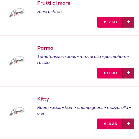
Frutti di mare
zeevruchten
€
17.50
Parma
Tomatensaus - kaas - mozzarella - parmaham -
rucola
€
17.00
Kitty
Room - kaas - ham - champignons - mozzarella -
uien
€
16.25