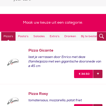
Maak uw keuze uit een categorie.
Pizza's
Pasta's
Salades
Extra's
Dranken
Bij te bestellen
Pizza Gicante
laat je verrassen door Enrico met deze
(familie)pizza met een gigantische doorsnede van
ø 45 cm
€
34.50
Pizza Rosy
tomatensaus, mozzarella, patat friet