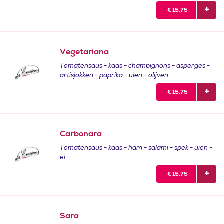
€
15.75
Vegetariana
Tomatensaus - kaas - champignons - asperges -
artisjokken - paprika - uien - olijven
€
15.75
Carbonara
Tomatensaus - kaas - ham - salami - spek - uien -
ei
€
15.75
Sara