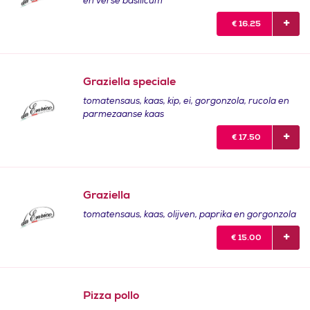
en verse basilicum
€
16.25
Graziella speciale
tomatensaus, kaas, kip, ei, gorgonzola, rucola en
parmezaanse kaas
€
17.50
Graziella
tomatensaus, kaas, olijven, paprika en gorgonzola
€
15.00
Pizza pollo