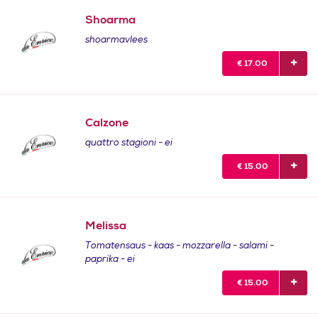
Shoarma
shoarmavlees
€
17.00
Calzone
quattro stagioni - ei
€
15.00
Melissa
Tomatensaus - kaas - mozzarella - salami -
paprika - ei
€
15.00