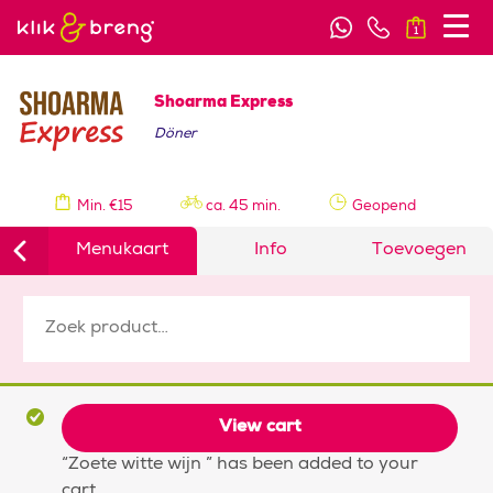
1
Shoarma Express
Döner
Min. €15
ca. 45 min.
Geopend
Menukaart
Info
Toevoegen
View cart
“Zoete witte wijn ” has been added to your
cart.