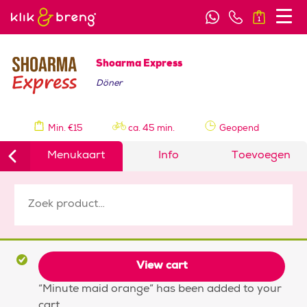
1
Shoarma Express
Döner
Min. €15
ca. 45 min.
Geopend
Menukaart
Info
Toevoegen
View cart
“Minute maid orange” has been added to your
cart.