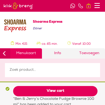
1
Shoarma Express
Döner
Min. €15
ca. 45 min.
Vanaf: 10:00
Menukaart
Info
Toevoegen
View cart
“Ben & Jerry’s Chocolate Fudge Brownie 100
ml” has been added to your cart.